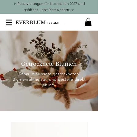
✨
Reservierungen für Hochzeiten 2027 sind
geöffnet. Jetzt Platz sichern!
✨
EVERBLUM
BY CAMILLE
Getrocknete Blumen
Schau dir unsere getrockneten
Blumenrahmen an und bestelle direkt
online.