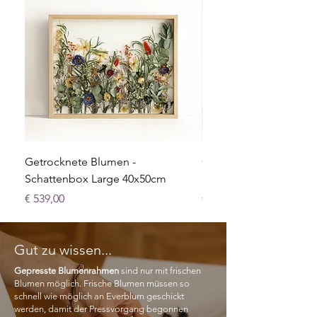
Getrocknete Blumen -
Getrocknete Blumen -
Schattenbox Large 40x50cm
Schattenbox Medium 
Preis
Preis
€ 539,00
€ 439,00
Gut zu wissen...
Gepresste Blumenrahmen
sind nur mit frischen
Blumen möglich. Frische Blumen müssen so
schnell wie möglich an Everblum geschickt
werden, damit der Pressvorgang begonnen