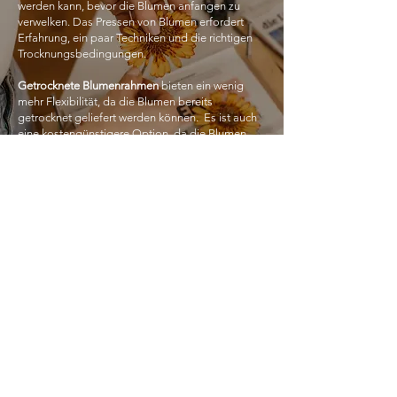
werden kann, bevor die Blumen anfangen zu
verwelken. Das Pressen von Blumen erfordert
Erfahrung, ein paar Techniken und die richtigen
Trocknungsbedingungen.
Getrocknete Blumenrahmen
bieten ein wenig
mehr Flexibilität, da die Blumen bereits
getrocknet geliefert werden können. Es ist auch
eine kostengünstigere Option, da die Blumen
nicht (wie bei frischen Blumen) versandt werden
müssen. Weitere Informationen zum Trocknen
deiner Blumen findest du auf der
FAQ-Seite
.
Kontakt
Everblum e.U.
Engerthstrasse 214E/3/29
1020 Wien
Österreich
+43 650 630 16 86
hello@everblum.at
Rechtliches