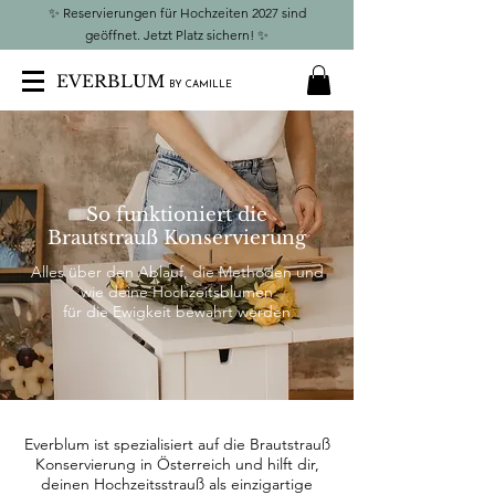
✨
Reservierungen für Hochzeiten 2027 sind
geöffnet. Jetzt Platz sichern!
✨
EVERBLUM
BY CAMILLE
So funktioniert die
Brautstrauß Konservierung
Alles über den Ablauf, die Methoden und
wie deine Hochzeitsblumen
für die Ewigkeit bewahrt werden
Everblum ist spezialisiert auf die Brautstrauß
Konservierung in Österreich und hilft dir,
deinen Hochzeitsstrauß als einzigartige