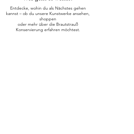
Entdecke, wohin du als Nächstes gehen
kannst – ob du unsere Kunstwerke ansehen,
shoppen
oder mehr über die Brautstrauß
Konservierung erfahren möchtest.
Zum Shop
Zur Galerie
Zum FAQ
Zum Kalender
Kontakt
Everblum e.U.
Engerthstrasse 214E/3/29