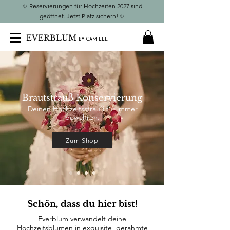
✨
Reservierungen für Hochzeiten 2027 sind
geöffnet. Jetzt Platz sichern!
✨
EVERBLUM
BY CAMILLE
Brautstrauß Konservierung
Deinen Hochzeitsstrauß für immer
bewahren.
Zum Shop
Schön, dass du hier bist!
Everblum verwandelt deine
Hochzeitsblumen in exquisite, gerahmte