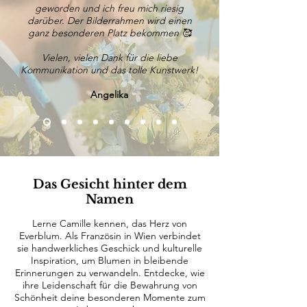
geworden und ich freu mich riesig
darüber. Der Bilderrahmen wird einen
ganz besonderen Platz bekommen 🥰
Vielen, vielen Dank für die liebe
Kommunikation und das tolle Kunstwerk!
Angelika
Das Gesicht hinter dem
Namen
Lerne Camille kennen, das Herz von
Everblum. Als Französin in Wien verbindet
sie handwerkliches Geschick und kulturelle
Inspiration, um Blumen in bleibende
Erinnerungen zu verwandeln. Entdecke, wie
ihre Leidenschaft für die Bewahrung von
Schönheit deine besonderen Momente zum